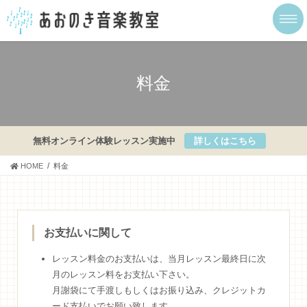
コ
ナ
ン
ビ
テ
ゲ
ン
ー
ツ
シ
に
ョ
料金
移
ン
動
に
移
動
無料オンライン体験レッスン実施中
詳しくはこちら
HOME
料金
お支払いに関して
レッスン料金のお支払いは、当月レッスン最終日に次
月のレッスン料をお支払い下さい。
月謝袋にて手渡しもしくはお振り込み、クレジットカ
ード支払いでお願い致します。